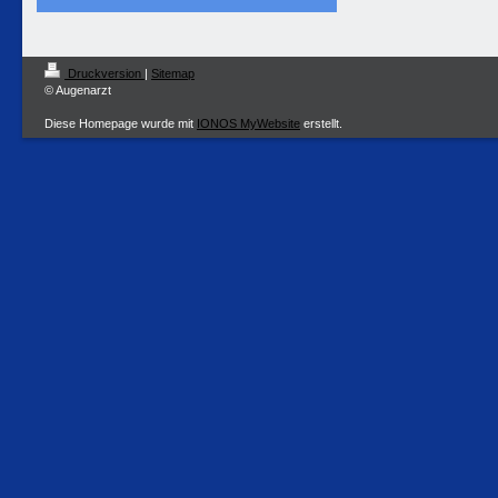
Druckversion
|
Sitemap
© Augenarzt
Diese Homepage wurde mit
IONOS MyWebsite
erstellt.