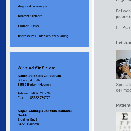
Augenerkrankungen
Bei wei
jederzei
Kontakt / Anfahrt
Partner / Links
Ihr Pra
Impressum / Datenschutzerklärung
Leistu
Wir sind für Sie da:
Augenarztpraxis Gottschalk
Bahnhofstr. 36b
Spezial
34582 Borken (Hessen)
der mod
Telefon: 05682 730770
Fax : 05682 730772
Patient
Augen Chirurgie Zentrum Baunatal
GmbH
Stettiner Str. 3
34225 Baunatal