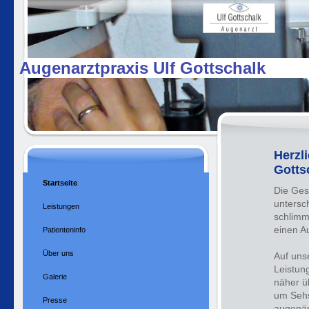
Augenarztpraxis Ulf Gottschal
Herzl
Gotts
Startseite
Die Gesu
untersc
Leistungen
schlimm
einen A
Patienteninfo
Über uns
Auf uns
Leistun
Galerie
näher üb
um Sehs
Presse
augenär